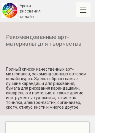
Уроки
рисования
онлайн
Рекомендованные арт-
материалы для творчества
Полный список качественных арт-
материалов, рекомендованных автором
онлайн курса. Здесь собраны самые
лучшие карандаши для рисования,
бумага для рисования карандашами,
акварелью и пастелью, а также другие
инструменты художника, такие как
точилка, электро-ластик, органайзер,
скотч, стилус, кисти и многое другое.
Электро-точилка Tenwin